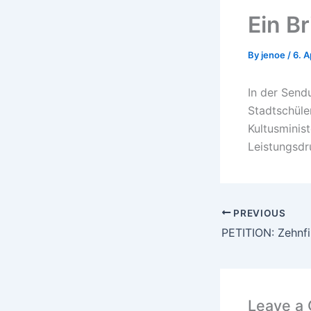
Ein Br
By
jenoe
/
6. A
In der Send
Stadtschüle
Kultusminist
Leistungsdr
PREVIOUS
PETITION: Zehnf
Leave a