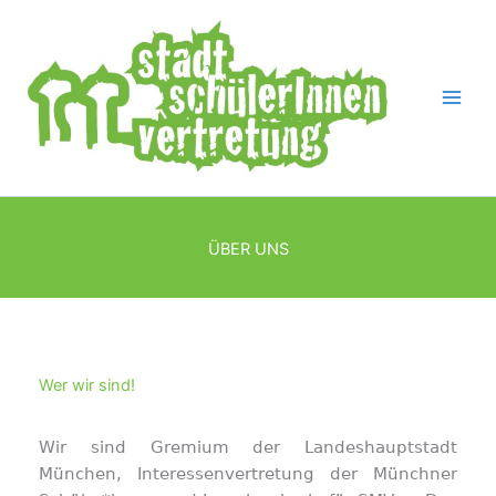
Skip
to
content
ÜBER UNS
Wer wir sind!
Wir sind Gremium der Landeshauptstadt
München, Interessenvertretung der Münchner